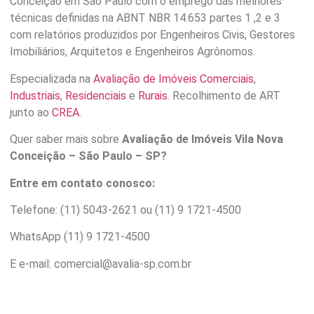
Conceição em São Paulo com o emprego das melhores
técnicas definidas na ABNT NBR 14.653 partes 1 ,2 e 3
com relatórios produzidos por Engenheiros Civis, Gestores
Imobiliários, Arquitetos e Engenheiros Agrônomos.
Especializada na
Avaliação de Imóveis Comerciais
,
Industriais
,
Residenciais
e
Rurais.
Recolhimento de ART
junto ao
CREA
.
Quer saber mais sobre
Avaliação de Imóveis Vila Nova
Conceição – São Paulo – SP?
Entre em contato conosco:
Telefone: (11) 5043-2621 ou (11) 9 1721-4500
WhatsApp (11) 9 1721-4500
E e-mail: comercial@avalia-sp.com.br