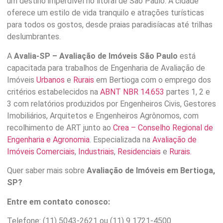
um destino imperdível no litoral de São Paulo. A cidade
oferece um estilo de vida tranquilo e atrações turísticas
para todos os gostos, desde praias paradisíacas até trilhas
deslumbrantes.
A
Avalia-SP – Avaliação de Imóveis São Paulo
está
capacitada para trabalhos de Engenharia de Avaliação de
Imóveis
Urbanos
e
Rurais
em Bertioga com o emprego dos
critérios estabelecidos na
ABNT NBR 14.653
partes 1, 2 e
3 com relatórios produzidos por Engenheiros Civis, Gestores
Imobiliários, Arquitetos e Engenheiros Agrônomos, com
recolhimento de ART junto ao
Crea – Conselho Regional de
Engenharia e Agronomia
. Especializada na
Avaliação de
Imóveis Comerciais
,
Industriais
,
Residenciais
e
Rurais.
Quer saber mais sobre
Avaliação de Imóveis em Bertioga,
SP?
Entre em contato conosco:
Telefone: (11) 5043-2621 ou (11) 9 1721-4500