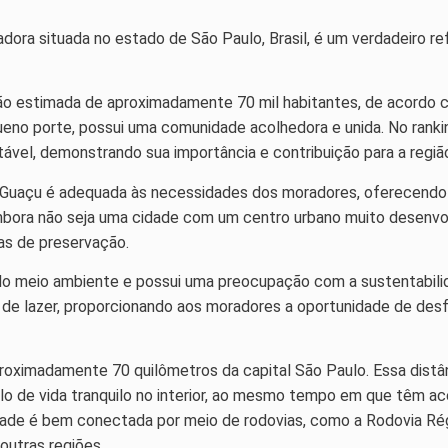
dora situada no estado de São Paulo, Brasil, é um verdadeiro r
 estimada de aproximadamente 70 mil habitantes, de acordo c
eno porte, possui uma comunidade acolhedora e unida. No ranki
vel, demonstrando sua importância e contribuição para a regiã
-Guaçu é adequada às necessidades dos moradores, oferecendo 
Embora não seja uma cidade com um centro urbano muito desenv
eas de preservação.
do meio ambiente e possui uma preocupação com a sustentabilidad
de lazer, proporcionando aos moradores a oportunidade de desfr
roximadamente 70 quilômetros da capital São Paulo. Essa dist
o de vida tranquilo no interior, ao mesmo tempo em que têm ace
dade é bem conectada por meio de rodovias, como a Rodovia Rég
outras regiões.