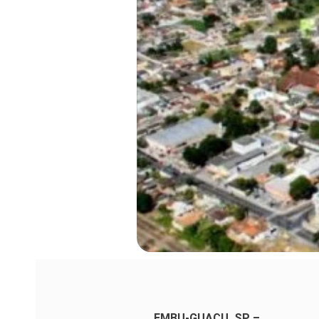
EMBU-GUAÇU, SP –