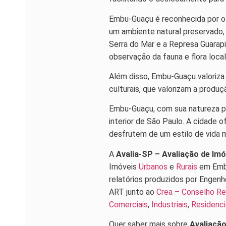
Embu-Guaçu é reconhecida por of
um ambiente natural preservado,
Serra do Mar e a Represa Guarapi
observação da fauna e flora local
Além disso, Embu-Guaçu valoriza 
culturais, que valorizam a produ
Embu-Guaçu, com sua natureza pr
interior de São Paulo. A cidade 
desfrutem de um estilo de vida m
A
Avalia-SP – Avaliação de Im
Imóveis
Urbanos
e
Rurais
em Embu
relatórios produzidos por Engenh
ART junto ao
Crea – Conselho Re
Comerciais
,
Industriais
,
Residenci
Quer saber mais sobre
Avaliaçã