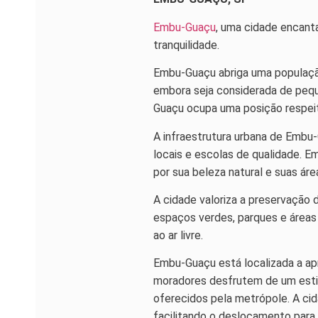
Embu-Guaçu
, uma cidade encanta
tranquilidade.
Embu-Guaçu abriga uma população
embora seja considerada de pequ
Guaçu ocupa uma posição respeitá
A infraestrutura urbana de Embu
locais e escolas de qualidade. 
por sua beleza natural e suas ár
A cidade valoriza a preservação 
espaços verdes, parques e áreas 
ao ar livre.
Embu-Guaçu está localizada a ap
moradores desfrutem de um estil
oferecidos pela metrópole. A ci
facilitando o deslocamento para 