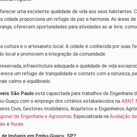
erecer uma excelente qualidade de vida aos seus habitantes. 
 a cidade proporciona um refúgio de paz e harmonia. As áreas d
ranga, oferecem oportunidades para atividades ao ar livre, como 
.
a cultura e o artesanato local. A cidade é conhecida por suas f
ção local e promovem a integração da comunidade.
eservada, infraestrutura adequada e qualidade de vida excepcio
oferece um refúgio de tranquilidade e contato com a natureza, 
ais calmo e equilibrado.
óveis São Paulo
está capacitada para trabalhos de Engenharia d
-Guaçu com o emprego dos critérios estabelecidos na
ABNT 
eiros Civis, Gestores Imobiliários, Arquitetos e Engenheiros Ag
gional de Engenharia e Agronomia
. Especializada na
Avaliação de
ais
e
Rurais.
o de Imóveis em Embu-Guaçu, SP?