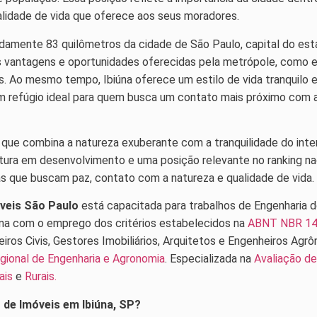
alidade de vida que oferece aos seus moradores.
adamente 83 quilômetros da cidade de São Paulo, capital do es
 vantagens e oportunidades oferecidas pela metrópole, como 
is. Ao mesmo tempo, Ibiúna oferece um estilo de vida tranquilo
m refúgio ideal para quem busca um contato mais próximo com a
 que combina a natureza exuberante com a tranquilidade do inte
tura em desenvolvimento e uma posição relevante no ranking nac
oas que buscam paz, contato com a natureza e qualidade de vida.
óveis São Paulo
está capacitada para trabalhos de Engenharia d
na com o emprego dos critérios estabelecidos na
ABNT NBR 14
eiros Civis, Gestores Imobiliários, Arquitetos e Engenheiros Ag
gional de Engenharia e Agronomia
. Especializada na
Avaliação de
ais
e
Rurais.
 de Imóveis em Ibiúna, SP?