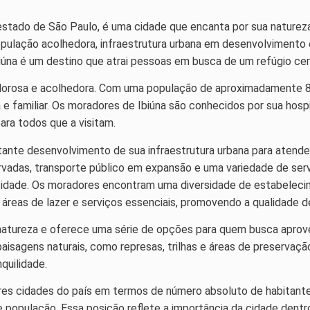
 estado de São Paulo, é uma cidade que encanta por sua naturez
ulação acolhedora, infraestrutura urbana em desenvolvimento 
biúna é um destino que atrai pessoas em busca de um refúgio ce
lorosa e acolhedora. Com uma população de aproximadamente 80
 familiar. Os moradores de Ibiúna são conhecidos por sua hospi
ara todos que a visitam.
tante desenvolvimento de sua infraestrutura urbana para atend
adas, transporte público em expansão e uma variedade de ser
cidade. Os moradores encontram uma diversidade de estabeleci
 áreas de lazer e serviços essenciais, promovendo a qualidade d
a natureza e oferece uma série de opções para quem busca aprov
paisagens naturais, como represas, trilhas e áreas de preservaçã
quilidade.
res cidades do país em termos de número absoluto de habitante
de população. Essa posição reflete a importância da cidade dentr