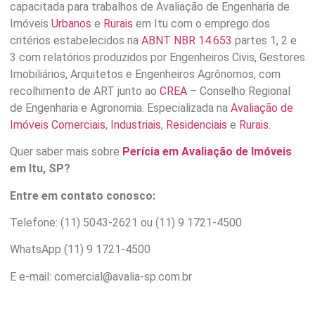
capacitada para trabalhos de Avaliação de Engenharia de
Imóveis
Urbanos
e
Rurais
em Itu com o emprego dos
critérios estabelecidos na
ABNT NBR 14.653
partes 1, 2 e
3 com relatórios produzidos por Engenheiros Civis, Gestores
Imobiliários, Arquitetos e Engenheiros Agrônomos, com
recolhimento de ART junto ao
CREA
– Conselho Regional
de Engenharia e Agronomia. Especializada na
Avaliação de
Imóveis Comerciais
,
Industriais
,
Residenciais
e
Rurais.
Quer saber mais sobre
Perícia em Avaliação de Imóveis
em Itu, SP?
Entre em contato conosco:
Telefone: (11) 5043-2621 ou (11) 9 1721-4500
WhatsApp (11) 9 1721-4500
E e-mail: comercial@avalia-sp.com.br